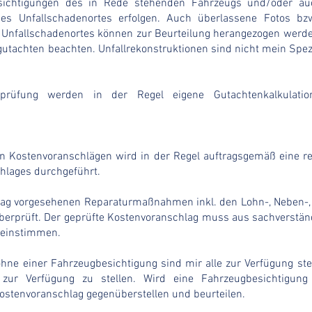
ichtigungen des in Rede stehenden Fahrzeugs und/oder au
s Unfallschadenortes erfolgen. Auch überlassene Fotos bzw.
nfallschadenortes können zur Beurteilung herangezogen werden
utachten beachten. Unfallrekonstruktionen sind nicht mein Spezi
enprüfung werden in der Regel eigene Gutachtenkalkulat
on Kostenvoranschlägen wird in der Regel auftragsgemäß eine r
hlages durchgeführt.
ag vorgesehenen Reparaturmaßnahmen inkl. den Lohn-, Neben-, 
berprüft. Der geprüfte Kostenvoranschlag muss aus sachverstä
reinstimmen.
hne einer Fahrzeugbesichtigung sind mir alle zur Verfügung s
s zur Verfügung zu stellen. Wird eine Fahrzeugbesichtigun
ostenvoranschlag gegenüberstellen und beurteilen.