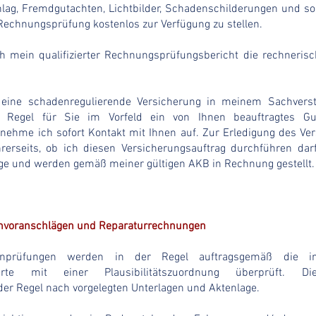
ag, Fremdgutachten, Lichtbilder, Schadenschilderungen und son
n Rechnungsprüfung kostenlos zur Verfügung zu stellen.
h mein qualifizierter Rechnungsprüfungsbericht die rechneris
ine schadenregulierende Versicherung in meinem Sachvers
r Regel für Sie im Vorfeld ein von Ihnen beauftragtes Gut
ehme ich sofort Kontakt mit Ihnen auf. Zur Erledigung des Ver
Ihrerseits, ob ich diesen Versicherungsauftrag durchführen darf
äge und werden gemäß meiner gültigen AKB in Rechnung gest
envoranschlägen und Reparaturrechnungen
htenprüfungen werden in der Regel auftragsgemäß die 
swerte mit einer Plausibilitätszuordnung überprüft. 
 der Regel nach vorgelegten Unterlagen und Aktenlage.