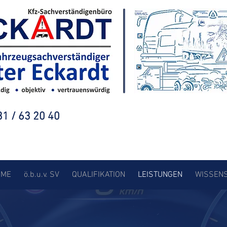
1 / 63 20 40
OME
ö.b.u.v. SV
QUALIFIKATION
LEISTUNGEN
WISSEN